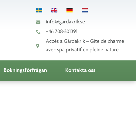
info@gardakrik.se
+46 708-301391
Accès à Gårdakrik – Gîte de charme
avec spa privatif en pleine nature
Bokningsförfrågan
Kontakta oss