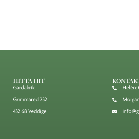
HITTA HIT
KONTAK
Gårdakrik
Helén: 
Grimmared 232
Morgan:
432 68 Veddige
info@ga