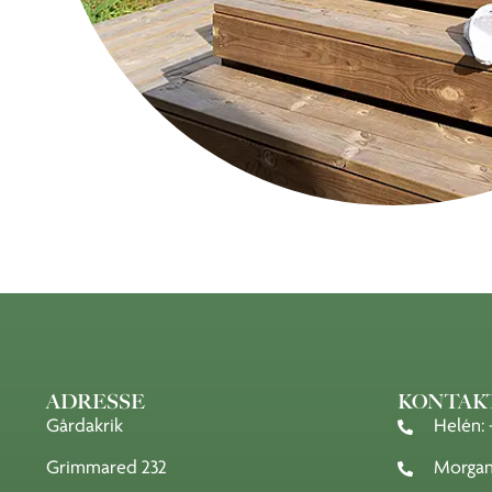
ADRESSE
KONTAK
Gårdakrik
Helén: 
Grimmared 232
Morgan: