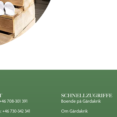
T
SCHNELLZUGRIFFE
+46 708-301 391
Boende på Gårdakrik
 +46 730-342 341
Om Gårdakrik