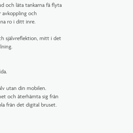
ud och låta tankarna få flyta
er avkoppling och
 ro i ditt inre.
h självreflektion, mitt i det
lning.
lda.
jälv utan din mobilen.
innet och återhämta sig från
a från det digital bruset.