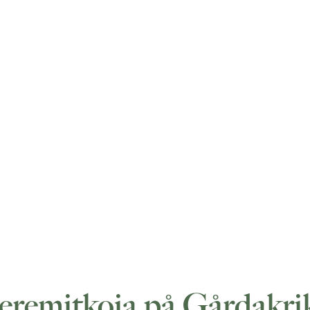
eremitkoja på Gårdakr