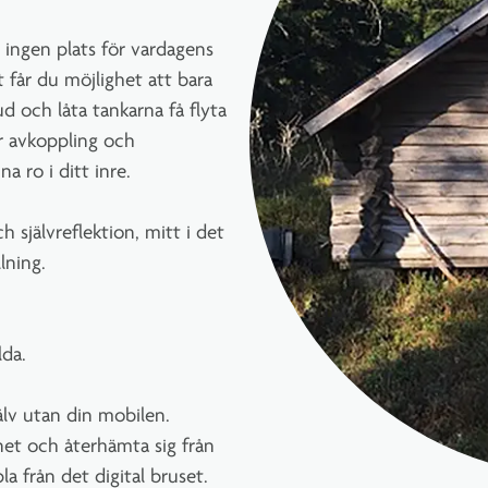
s ingen plats för vardagens
t får du möjlighet att bara
ud och låta tankarna få flyta
er avkoppling och
 ro i ditt inre.
h självreflektion, mitt i det
lning.
lda.
jälv utan din mobilen.
innet och återhämta sig från
a från det digital bruset.